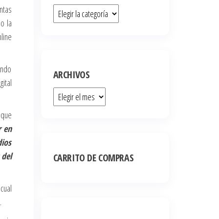
ntas
o la
line
endo
ARCHIVOS
ital
,
que
r en
dios
 del
CARRITO DE COMPRAS
cual
.