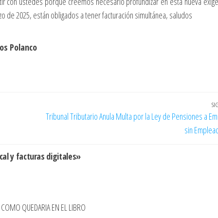
r con ustedes porque creemos necesario profundizar en esta nueva exige
zo de 2025, están obligados a tener facturación simultánea, saludos
los Polanco
SI
Tribunal Tributario Anula Multa por la Ley de Pensiones a E
sin Emplea
al y facturas digitales»
L COMO QUEDARIA EN EL LIBRO