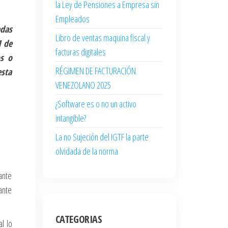
la Ley de Pensiones a Empresa sin
Empleados
adas
Libro de ventas maquina fiscal y
1 de
facturas digitales
os o
RÉGIMEN DE FACTURACIÓN
esta
VENEZOLANO 2025
¿Software es o no un activo
intangible?
La no Sujeción del IGTF la parte
olvidada de la norma
ante
ante
CATEGORIAS
al lo