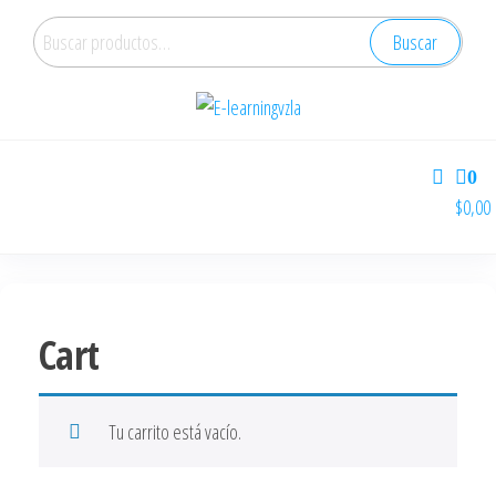
Buscar
E-learningvzla
Cursos Online
0
$0,00
Cart
Tu carrito está vacío.