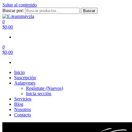
Saltar al contenido
Buscar por:
Buscar
0
Cursos Online
$0,00
E-learningvzla
0
$0,00
Inicio
Suscripción
Aulapymes
Regístrate (Nuevos)
Inicia sección
Servicios
Blog
Nosotros
Contacto