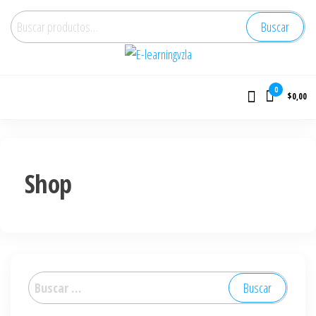
Buscar
E-learningvzla
Cursos Online
0
$0,00
Shop