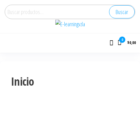
Buscar
E-learningvzla
Cursos Online
0
$0,00
Inicio