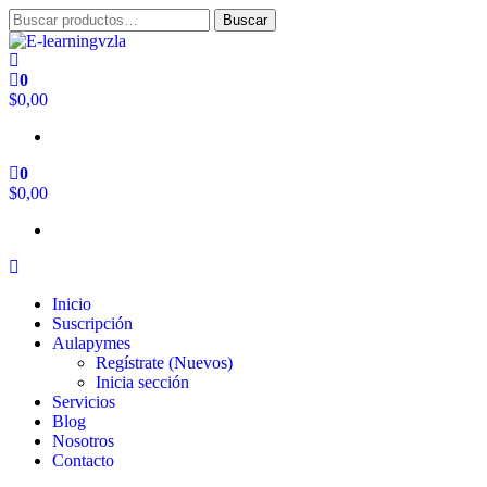
Buscar
E-learningvzla
Cursos Online
0
$0,00
0
$0,00
Inicio
Suscripción
Aulapymes
Regístrate (Nuevos)
Inicia sección
Servicios
Blog
Nosotros
Contacto