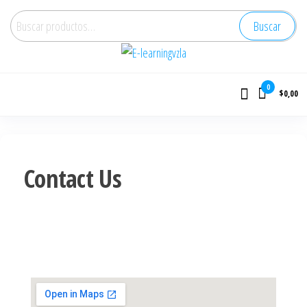
Buscar
E-learningvzla
Cursos Online
0
$0,00
Contact Us