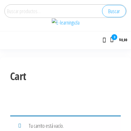
Buscar
E-learningvzla
Cursos Online
0
$0,00
Cart
Tu carrito está vacío.