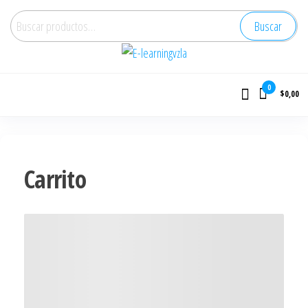
Buscar
E-learningvzla
Cursos Online
0
$0,00
Carrito