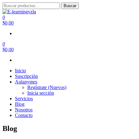
Saltar
Buscar
Buscar
al
por:
contenido
0
E-learningvzla
Cursos Online
$0,00
0
$0,00
Inicio
Suscripción
Aulapymes
Regístrate (Nuevos)
Inicia sección
Servicios
Blog
Nosotros
Contacto
Blog