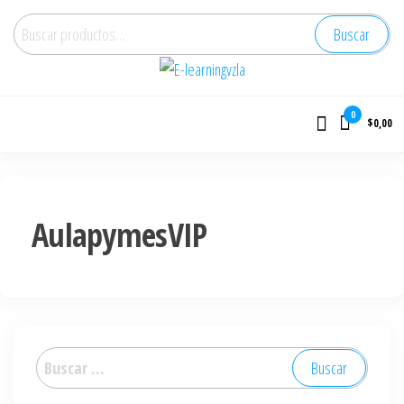
Buscar
E-learningvzla
Cursos Online
0
$0,00
AulapymesVIP